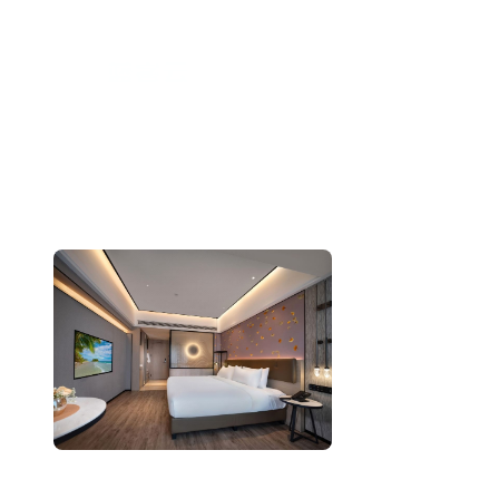
跳
至
内
容