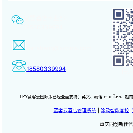
智慧酒店事业部：
18580339994
tiansheng@xcpms.com
18580339994
扫码
LKY蓝客云国际版已经全面支持：英文、泰语 ภาษาไทย、越南语 vi
蓝客云酒店管理系统
|
涂鸦智能客控
|
重庆同创新佳信