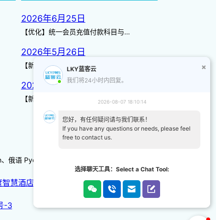
2026年6月25日
【优化】统一会员充值付款科目与…
2026年5月26日
【新增】自定义储值金额 背景案…
LKY蓝客云
我们将24小时内回复。
2026年3月14日
【新增】页面图标 【优化】日历…
2026-08-07 18:10:14
您好，有任何疑问请与我们联系！
If you have any questions or needs, please feel
free to contact us.
-kh、俄语 Русский 、韩语/朝鲜语한국어、日本語
选择聊天工具：Select a Chat Tool:
度智慧酒店
|
天猫智慧酒店
号-3