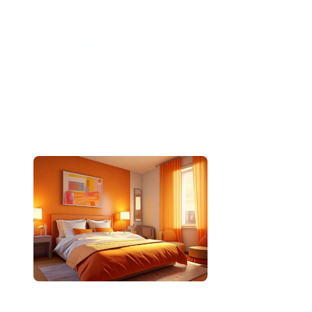
跳
至
内
容