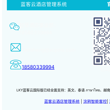
蓝客云酒店管理系统
智慧酒店事业部：
18580339994
tiansheng@xcpms.com
18580339994
扫码
LKY蓝客云国际版已经全面支持：英文、泰语 ภาษาไทย、越南语 vi
蓝客云酒店管理系统
|
涂鸦智能客控
|