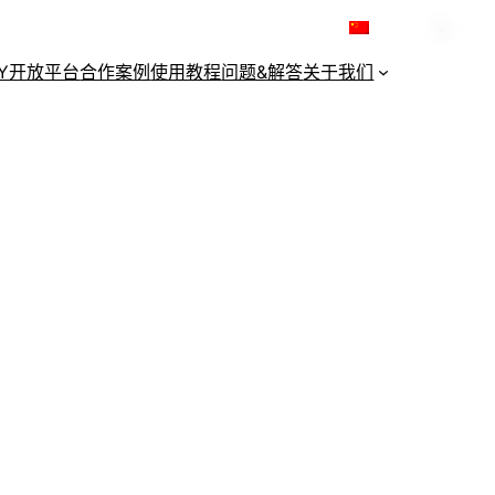
简体中文
KY开放平台
合作案例
使用教程
问题&解答
关于我们