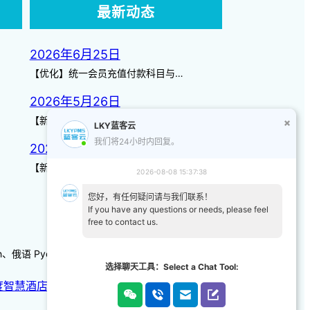
最新动态
2026年6月25日
【优化】统一会员充值付款科目与…
2026年5月26日
【新增】自定义储值金额 背景案…
LKY蓝客云
我们将24小时内回复。
2026年3月14日
【新增】页面图标 【优化】日历…
2026-08-08 15:37:38
您好，有任何疑问请与我们联系！
If you have any questions or needs, please feel
free to contact us.
-kh、俄语 Русский 、韩语/朝鲜语한국어、日本語
选择聊天工具：Select a Chat Tool:
度智慧酒店
|
天猫智慧酒店