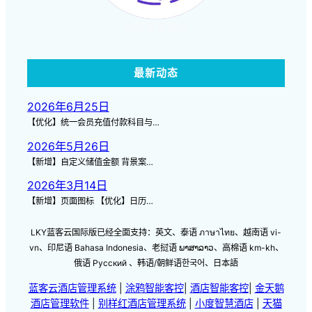
点击查看视频
最新动态
2026年6月25日
【优化】统一会员充值付款科目与…
2026年5月26日
【新增】自定义储值金额 背景案…
2026年3月14日
【新增】页面图标 【优化】日历…
LKY蓝客云国际版已经全面支持：英文、泰语 ภาษาไทย、越南语 vi-
vn、印尼语 Bahasa Indonesia、老挝语 ພາສາລາວ、高棉语 km-kh、
俄语 Русский 、韩语/朝鲜语한국어、日本語
蓝客云酒店管理系统
|
涂鸦智能客控
|
酒店智能客控
|
金天鹅
酒店管理软件
|
别样红酒店管理系统
|
小度智慧酒店
|
天猫