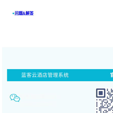
•
问题&解答
蓝客云酒店管理系统
智慧酒店事业部：
18580339994