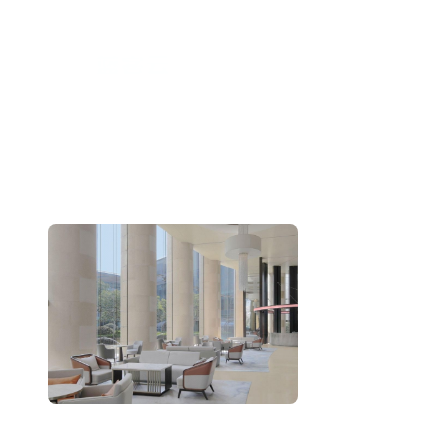
跳
至
内
容