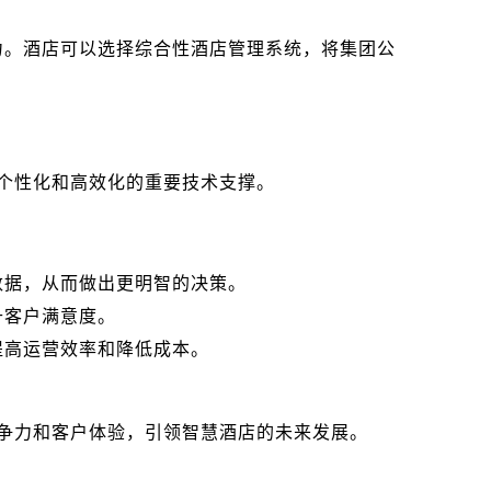
力。酒店可以选择综合性酒店管理系统，将集团公
个性化和高效化的重要技术支撑。
数据，从而做出更明智的决策。
升客户满意度。
提高运营效率和降低成本。
争力和客户体验，引领智慧酒店的未来发展。