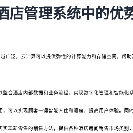
酒店管理系统中的优
来越广泛。云计算可以提供弹性的计算能力和存储空间，帮助
可以整合酒店内部数据和业务流程，实现数字化管理和智能化
应用，可以实现顾客一键智能入住和退房，提高用户体验。同
。
酒店实现新零售的销售方法，提供各种酒店房间销售市场类别