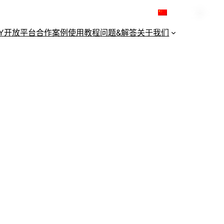
简体中文
KY开放平台
合作案例
使用教程
问题&解答
关于我们