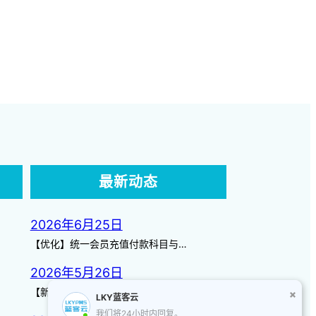
最新动态
2026年6月25日
【优化】统一会员充值付款科目与…
2026年5月26日
【新增】自定义储值金额 背景案…
LKY蓝客云
我们将24小时内回复。